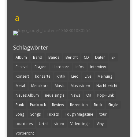
Schlagwörter
Album
Band
Bands
Bericht
CD
Daten
EP
Festival
Fragen
Hardcore
Infos
Interview
Konzert
konzerte
Kritik
Lied
Live
Meinung
Metal
Metalcore
Musik
Musikvideo
Nachbericht
Neues Album
neue single
News
Oi!
Pop-Punk
Punk
Punkrock
Review
Rezension
Rock
Single
Song
Songs
Tickets
Tough Magazine
tour
tourdates
Urteil
video
Videosingle
Vinyl
Vorbericht