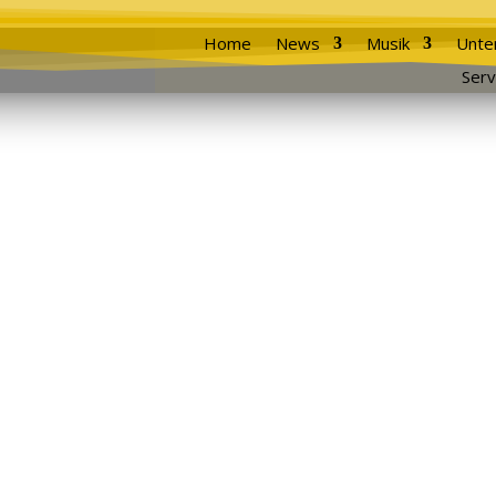
Home
News
Musik
Unte
Serv