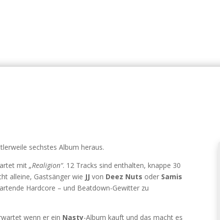
ttlerweile sechstes Album heraus.
wartet mit
„Realigion“
. 12 Tracks sind enthalten, knappe 30
cht alleine, Gastsänger wie
JJ
von
Deez Nuts
oder
Samis
wartende Hardcore – und Beatdown-Gewitter zu
rwartet wenn er ein
Nasty
-Album kauft und das macht es