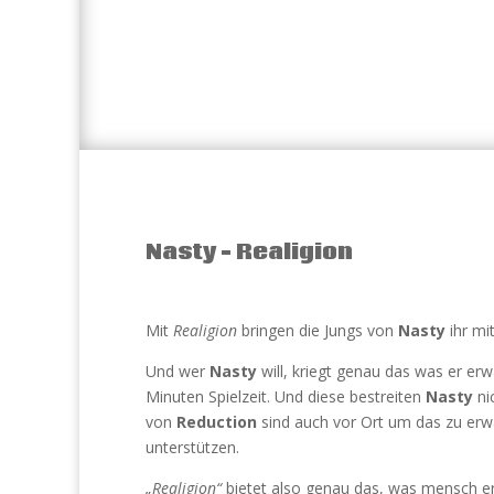
Nasty – Realigion
Mit
Realigion
bringen die Jungs von
Nasty
ihr mi
Und wer
Nasty
will, kriegt genau das was er er
Minuten Spielzeit. Und diese bestreiten
Nasty
ni
von
Reduction
sind auch vor Ort um das zu er
unterstützen.
„Realigion“
bietet also genau das, was mensch e