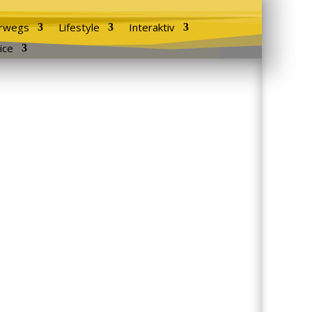
rwegs
Lifestyle
Interaktiv
ice