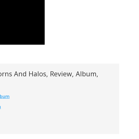
rns And Halos, Review, Album,
Album
m