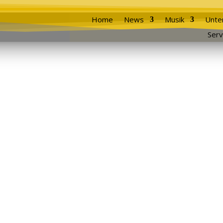
Home
News
Musik
Unte
Serv