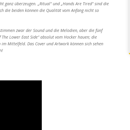
ht ganz überzeugen. „Ritual“ und „Hands Are Tired“ sind die
h die beiden können die Qualität vom Anfang nicht so
 stimmen zwar der Sound und die Melodien, aber die fünf
 The Lower East Side“ absolut vom Hocker hauen; die
h im Mittelfeld. Das Cover und Artwork können sich sehen
n!