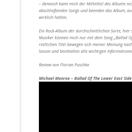
– dennoch kann mich der Mittelteil des Albums nic
abschließenden Songs und beenden das Album, auc
wirklich halten.
Ein Rock-Album der durchschnittlichen Sorte, hier
Musiker können mich nur mit dem Song „Ballad Of
restlichen Titel bewegen sich meiner Meinung nac
lassen und beinhalten alle wichtigen Informatione
Review von Florian Puschke
Michael Monroe – Ballad Of The Lower East Side