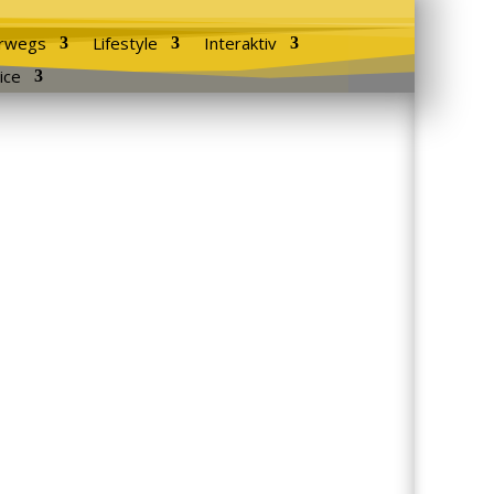
rwegs
Lifestyle
Interaktiv
ice