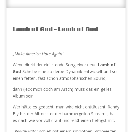
Lamb of God – Lamb of God
„Make America Hate Again“
Wenn direkt der einleitende Song einer neue
Lamb of
God
-Scheibe eine so derbe Dynamik entwickelt und so
einen fetten, fast schon atmosphärischen Sound,
dann (leck mich doch am Arsch) muss das ein geiles
Album sein.
Wer hätte es gedacht, man wird nicht enttäuscht. Randy
Blythe, der Altmeister der hammergeilen Screams, hat
es nach wie vor voll drauf und reißt einen heftigst mit.
„Realtiy Bath“
schielt mit einem smoothen, grooviegen