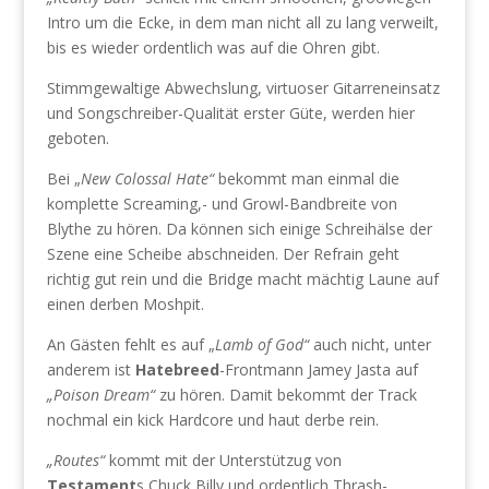
Intro um die Ecke, in dem man nicht all zu lang verweilt,
bis es wieder ordentlich was auf die Ohren gibt.
Stimmgewaltige Abwechslung, virtuoser Gitarreneinsatz
und Songschreiber-Qualität erster Güte, werden hier
geboten.
Bei „
New Colossal Hate“
bekommt man einmal die
komplette Screaming,- und Growl-Bandbreite von
Blythe zu hören. Da können sich einige Schreihälse der
Szene eine Scheibe abschneiden. Der Refrain geht
richtig gut rein und die Bridge macht mächtig Laune auf
einen derben Moshpit.
An Gästen fehlt es auf „
Lamb of God“
auch nicht, unter
anderem ist
Hatebreed
-Frontmann Jamey Jasta auf
„Poison Dream“
zu hören. Damit bekommt der Track
nochmal ein kick Hardcore und haut derbe rein.
„Routes“
kommt mit der Unterstützug von
Testament
s Chuck Billy und ordentlich Thrash-