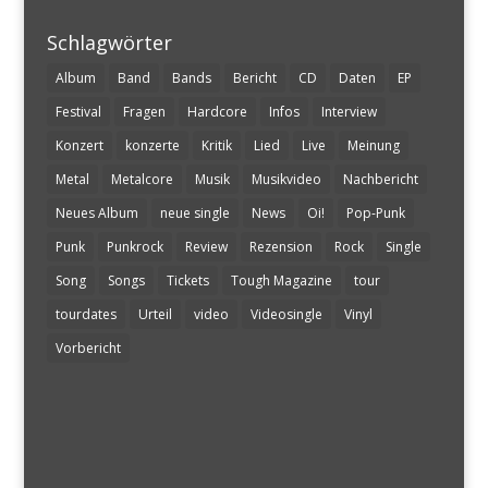
Schlagwörter
Album
Band
Bands
Bericht
CD
Daten
EP
Festival
Fragen
Hardcore
Infos
Interview
Konzert
konzerte
Kritik
Lied
Live
Meinung
Metal
Metalcore
Musik
Musikvideo
Nachbericht
Neues Album
neue single
News
Oi!
Pop-Punk
Punk
Punkrock
Review
Rezension
Rock
Single
Song
Songs
Tickets
Tough Magazine
tour
tourdates
Urteil
video
Videosingle
Vinyl
Vorbericht