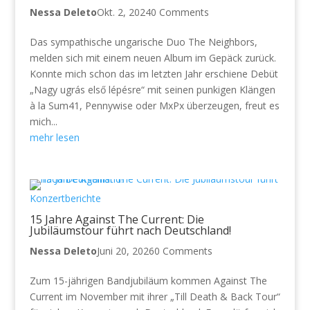
Nessa Deleto
Okt. 2, 2024
0 Comments
Das sympathische ungarische Duo The Neighbors,
melden sich mit einem neuen Album im Gepäck zurück.
Konnte mich schon das im letzten Jahr erschiene Debüt
„Nagy ugrás első lépésre“ mit seinen punkigen Klängen
à la Sum41, Pennywise oder MxPx überzeugen, freut es
mich...
mehr lesen
Konzertberichte
15 Jahre Against The Current: Die
Jubiläumstour führt nach Deutschland!
Nessa Deleto
Juni 20, 2026
0 Comments
Zum 15-jährigen Bandjubiläum kommen Against The
Current im November mit ihrer „Till Death & Back Tour“