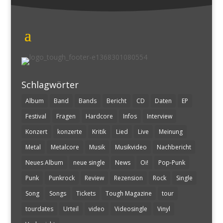
Schlagwörter
Album
Band
Bands
Bericht
CD
Daten
EP
Festival
Fragen
Hardcore
Infos
Interview
Konzert
konzerte
Kritik
Lied
Live
Meinung
Metal
Metalcore
Musik
Musikvideo
Nachbericht
Neues Album
neue single
News
Oi!
Pop-Punk
Punk
Punkrock
Review
Rezension
Rock
Single
Song
Songs
Tickets
Tough Magazine
tour
tourdates
Urteil
video
Videosingle
Vinyl