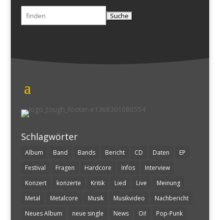
Suchen
nach:
Schlagwörter
Album
Band
Bands
Bericht
CD
Daten
EP
Festival
Fragen
Hardcore
Infos
Interview
Konzert
konzerte
Kritik
Lied
Live
Meinung
Metal
Metalcore
Musik
Musikvideo
Nachbericht
Neues Album
neue single
News
Oi!
Pop-Punk