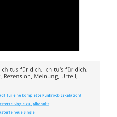
h tus für dich, Ich tu's für dich,
, Rezension, Meinung, Urteil,
adt für eine komplette Punkrock-Eskalation!
sterte Single zu „Alkohol“!
sterte neue Single!