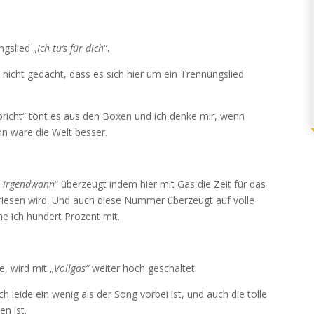
ngslied „
Ich tu‘s für dich
“.
icht gedacht, dass es sich hier um ein Trennungslied
rbricht“ tönt es aus den Boxen und ich denke mir, wenn
n wäre die Welt besser.
ür irgendwann
“ überzeugt indem hier mit Gas die Zeit für das
riesen wird. Und auch diese Nummer überzeugt auf volle
e ich hundert Prozent mit.
, wird mit „
Vollgas“
weiter hoch geschaltet.
h leide ein wenig als der Song vorbei ist, und auch die tolle
en ist.