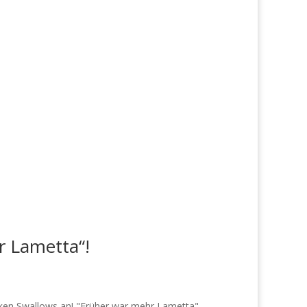
r Lametta“!
ken Swallows an! "Früher war mehr Lametta"