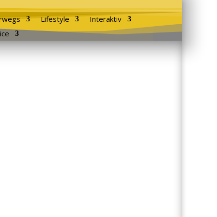
rwegs
Lifestyle
Interaktiv
ice