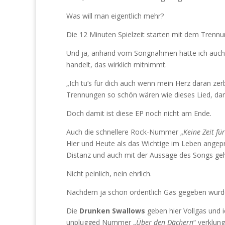
Was will man eigentlich mehr?
Die 12 Minuten Spielzeit starten mit dem Trennu
Und ja, anhand vom Songnahmen hätte ich auch n
handelt, das wirklich mitnimmt.
„Ich tu‘s für dich auch wenn mein Herz daran ze
Trennungen so schön wären wie dieses Lied, dan
Doch damit ist diese EP noch nicht am Ende.
Auch die schnellere Rock-Nummer „
Keine Zeit f
Hier und Heute als das Wichtige im Leben angep
Distanz und auch mit der Aussage des Songs geh
Nicht peinlich, nein ehrlich.
Nachdem ja schon ordentlich Gas gegeben wurde
Die
Drunken Swallows
geben hier Vollgas und ic
unplugged Nummer „
Über den Dächern
“ verklung