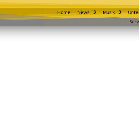
Home
News
Musik
Unte
Serv