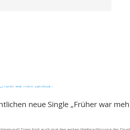
tlichen neue Single „Früher war meh
sstimmung? Dann hört euch mal den ersten Weihnachtssong der Drun