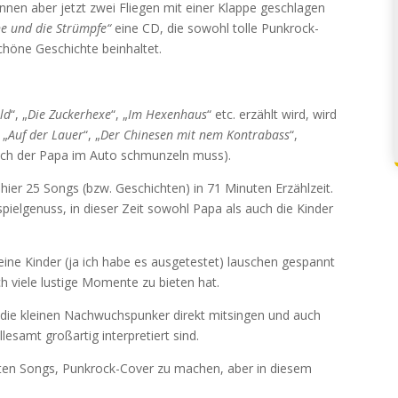
nen aber jetzt zwei Fliegen mit einer Klappe geschlagen
e und die Strümpfe“
eine CD, die sowohl tolle Punkrock-
chöne Geschichte beinhaltet.
ld
“, „
Die Zuckerhexe
“, „
Im Hexenhaus
“ etc. erzählt wird, wird
 „
Auf der Lauer
“, „
Der Chinesen mit nem Kontrabass
“,
uch der Papa im Auto schmunzeln muss).
n hier 25 Songs (bzw. Geschichten) in 71 Minuten Erzählzeit.
rspielgenuss, in dieser Zeit sowohl Papa als auch die Kinder
eine Kinder (ja ich habe es ausgetestet) lauschen gespannt
 viele lustige Momente zu bieten hat.
 die kleinen Nachwuchspunker direkt mitsingen und auch
esamt großartig interpretiert sind.
nnten Songs, Punkrock-Cover zu machen, aber in diesem