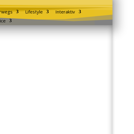
rwegs
Lifestyle
Interaktiv
ice