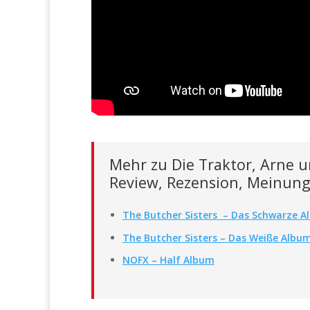
Mehr zu Die Traktor, Arne 
Review, Rezension, Meinung
The Butcher Sisters – Das Schwarze 
The Butcher Sisters – Das Weiße Albu
NOFX – Half Album