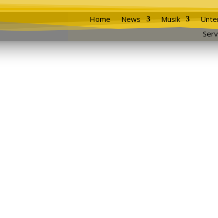
Home
News
Musik
Unte
Serv