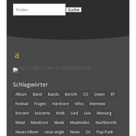
Suchen
nach:
Schlagwörter
Album
Band
Bands
Bericht
CD
Daten
EP
Festival
Fragen
Hardcore
Infos
Interview
Konzert
konzerte
Kritik
Lied
Live
Meinung
Metal
Metalcore
Musik
Musikvideo
Nachbericht
Neues Album
neue single
News
Oi!
Pop-Punk