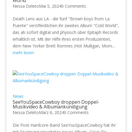
World“
Nessa Deleto
Mai 5, 2024
0 Comments
Death Lens aus LA - die fünf "Brown boys from La
Puente" veröffentlichen ihr zweites Album "Cold World",
das ab sofort digital und physisch über Epitaph Records
erhältlich ist. Mit der Hilfe ihres ersten Produzenten,
dem New Yorker Brett Romnes (Hot Mulligan, Mom...
mehr lesen
News
SeeYouSpaceCowboy droppen Doppel-
Musikvideo & Albumankündigung
Nessa Deleto
März 6, 2024
0 Comments
Die Post-Hardcore-Band SeeYouSpaceCowboy hat ihr
mit Spannung erwartetes neues Album „Coup De