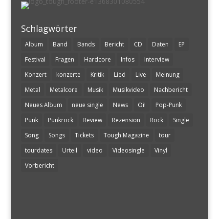
Schlagwörter
Album
Band
Bands
Bericht
CD
Daten
EP
Festival
Fragen
Hardcore
Infos
Interview
Konzert
konzerte
Kritik
Lied
Live
Meinung
Metal
Metalcore
Musik
Musikvideo
Nachbericht
Neues Album
neue single
News
Oi!
Pop-Punk
Punk
Punkrock
Review
Rezension
Rock
Single
Song
Songs
Tickets
Tough Magazine
tour
tourdates
Urteil
video
Videosingle
Vinyl
Vorbericht