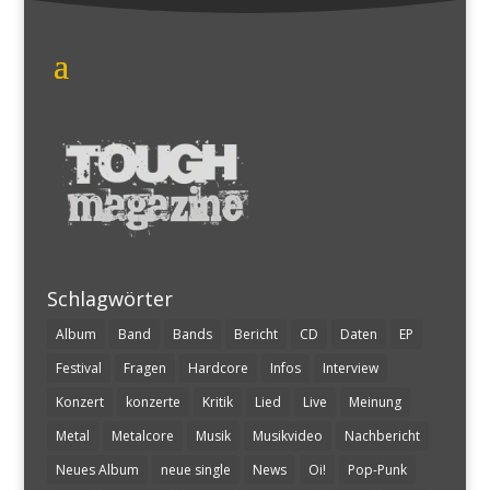
Schlagwörter
Album
Band
Bands
Bericht
CD
Daten
EP
Festival
Fragen
Hardcore
Infos
Interview
Konzert
konzerte
Kritik
Lied
Live
Meinung
Metal
Metalcore
Musik
Musikvideo
Nachbericht
Neues Album
neue single
News
Oi!
Pop-Punk