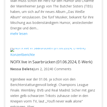
Man muss schon ein Herz für den Humor und Charme
der Mannheimer Jungs von The Butcher Sisters (TBS)
haben, um sich auf ihr neues Album „Das Weiße
Album“ einzulassen. Die fünf Musiker, bekannt für ihre
Mischung aus bodenständigem Humor, ansteckender
Energie und dem...
mehr lesen
Konzertberichte
NOFX live in Saarbrücken (01.06.2024, E-Werk)
Nessa Deleto
Juni 2, 2024
0 Comments
Irgendwie war der 01.06. ja schon von den
Berichterstattungenvoll belegt. Champions League
Finale. Wembley. BVB und Real Madrid. Sicher mit ganz
vielen gelb-schwarzen Trikots zuhause oder in den
Kneipen vorm TV, laut „You‘ll never walk alone“
mitsingen. Aber...