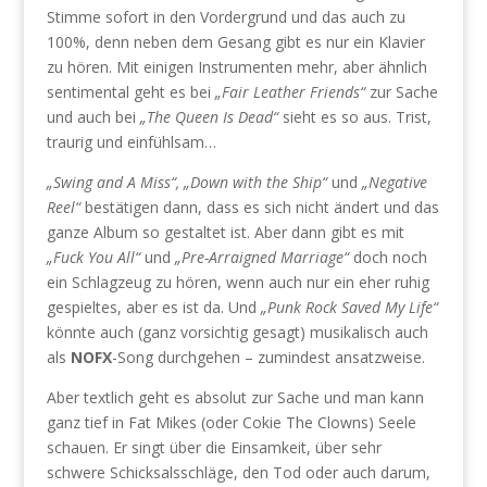
Stimme sofort in den Vordergrund und das auch zu
100%, denn neben dem Gesang gibt es nur ein Klavier
zu hören. Mit einigen Instrumenten mehr, aber ähnlich
sentimental geht es bei
„Fair Leather Friends“
zur Sache
und auch bei
„The Queen Is Dead“
sieht es so aus. Trist,
traurig und einfühlsam…
„Swing and A Miss“, „Down with the Ship“
und
„Negative
Reel“
bestätigen dann, dass es sich nicht ändert und das
ganze Album so gestaltet ist. Aber dann gibt es mit
„Fuck You All“
und
„Pre-Arraigned Marriage“
doch noch
ein Schlagzeug zu hören, wenn auch nur ein eher ruhig
gespieltes, aber es ist da. Und
„Punk Rock Saved My Life“
könnte auch (ganz vorsichtig gesagt) musikalisch auch
als
NOFX
-Song durchgehen – zumindest ansatzweise.
Aber textlich geht es absolut zur Sache und man kann
ganz tief in Fat Mikes (oder Cokie The Clowns) Seele
schauen. Er singt über die Einsamkeit, über sehr
schwere Schicksalsschläge, den Tod oder auch darum,