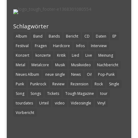
Schlagwörter
Album
Band
Bands
Bericht
CD
Daten
EP
Festival
Fragen
Hardcore
Infos
Interview
Konzert
konzerte
Kritik
Lied
Live
Meinung
Metal
Metalcore
Musik
Musikvideo
Nachbericht
Neues Album
neue single
News
Oi!
Pop-Punk
Punk
Punkrock
Review
Rezension
Rock
Single
Song
Songs
Tickets
Tough Magazine
tour
tourdates
Urteil
video
Videosingle
Vinyl
Vorbericht