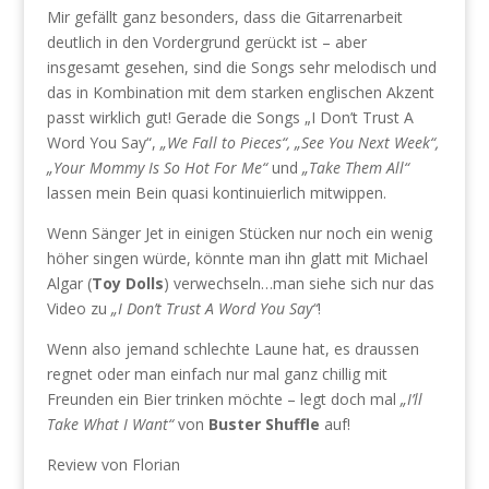
Mir gefällt ganz besonders, dass die Gitarrenarbeit
deutlich in den Vordergrund gerückt ist – aber
insgesamt gesehen, sind die Songs sehr melodisch und
das in Kombination mit dem starken englischen Akzent
passt wirklich gut! Gerade die Songs „I Don’t Trust A
Word You Say“,
„We Fall to Pieces“, „See You Next Week“,
„Your Mommy Is So Hot For Me“
und
„Take Them All“
lassen mein Bein quasi kontinuierlich mitwippen.
Wenn Sänger Jet in einigen Stücken nur noch ein wenig
höher singen würde, könnte man ihn glatt mit Michael
Algar (
Toy Dolls
) verwechseln…man siehe sich nur das
Video zu
„I Don’t Trust A Word You Say“
!
Wenn also jemand schlechte Laune hat, es draussen
regnet oder man einfach nur mal ganz chillig mit
Freunden ein Bier trinken möchte – legt doch mal
„I’ll
Take What I Want“
von
Buster Shuffle
auf!
Review von Florian