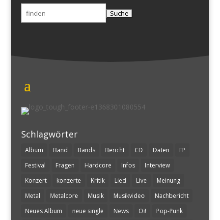
Suchen
nach:
Schlagwörter
Album
Band
Bands
Bericht
CD
Daten
EP
Festival
Fragen
Hardcore
Infos
Interview
Konzert
konzerte
Kritik
Lied
Live
Meinung
Metal
Metalcore
Musik
Musikvideo
Nachbericht
Neues Album
neue single
News
Oi!
Pop-Punk