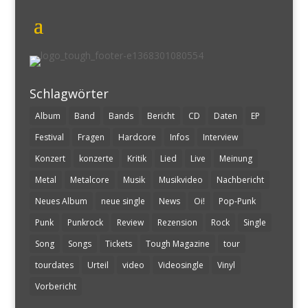
Schlagwörter
Album
Band
Bands
Bericht
CD
Daten
EP
Festival
Fragen
Hardcore
Infos
Interview
Konzert
konzerte
Kritik
Lied
Live
Meinung
Metal
Metalcore
Musik
Musikvideo
Nachbericht
Neues Album
neue single
News
Oi!
Pop-Punk
Punk
Punkrock
Review
Rezension
Rock
Single
Song
Songs
Tickets
Tough Magazine
tour
tourdates
Urteil
video
Videosingle
Vinyl
Vorbericht