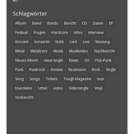
Schlagwörter
Album
Band
Bands
Bericht
CD
Daten
EP
Festival
Fragen
Hardcore
Infos
Interview
Konzert
konzerte
Kritik
Lied
Live
Meinung
Metal
Metalcore
Musik
Musikvideo
Nachbericht
Neues Album
neue single
News
Oi!
Pop-Punk
Punk
Punkrock
Review
Rezension
Rock
Single
Song
Songs
Tickets
Tough Magazine
tour
tourdates
Urteil
video
Videosingle
Vinyl
Vorbericht