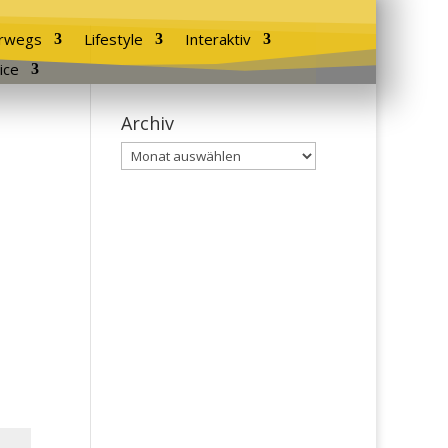
rwegs
Lifestyle
Interaktiv
ice
Archiv
Archiv