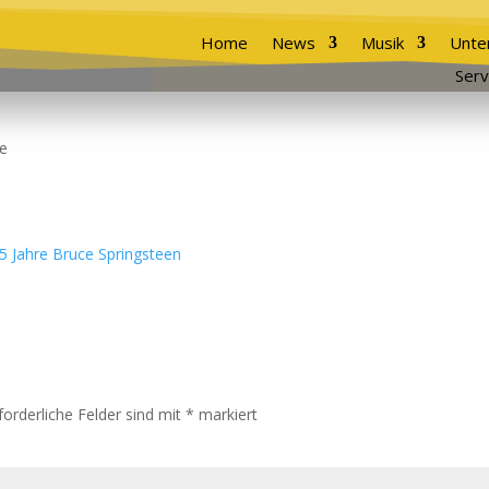
Home
News
Musik
Unte
Serv
e
forderliche Felder sind mit
*
markiert