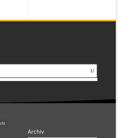
cht
Archiv