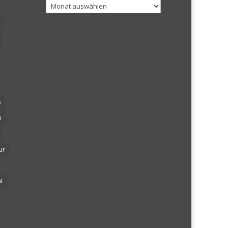
Archiv
k
n
ur
t