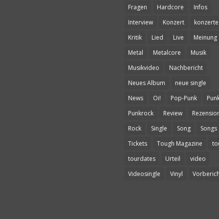
Fragen
Hardcore
Infos
Interview
Konzert
konzerte
Kritik
Lied
Live
Meinung
Metal
Metalcore
Musik
Musikvideo
Nachbericht
Neues Album
neue single
News
Oi!
Pop-Punk
Pun
Punkrock
Review
Rezensio
Rock
Single
Song
Songs
Tickets
Tough Magazine
to
tourdates
Urteil
video
Videosingle
Vinyl
Vorberich