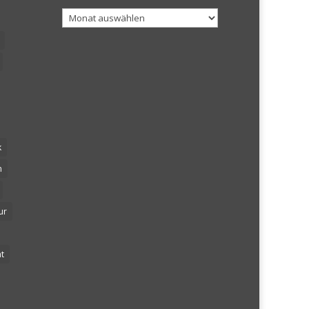
Archiv
k
n
ur
t