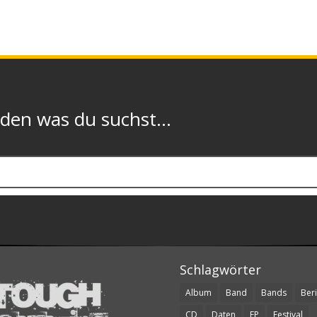
n was du suchst...
Schlagwörter
Album
Band
Bands
Beri
CD
Daten
EP
Festival