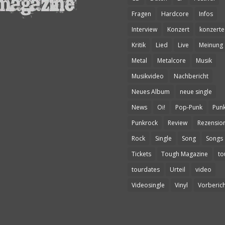
Fragen
Hardcore
Infos
Interview
Konzert
konzerte
Kritik
Lied
Live
Meinung
Metal
Metalcore
Musik
Musikvideo
Nachbericht
Neues Album
neue single
News
Oi!
Pop-Punk
Pun
Punkrock
Review
Rezensio
Rock
Single
Song
Songs
Tickets
Tough Magazine
to
tourdates
Urteil
video
Videosingle
Vinyl
Vorberich