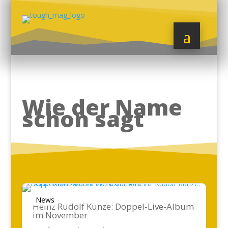
Wie der Name
schon sagt
News
Heinz Rudolf Kunze: Doppel-Live-Album
im November