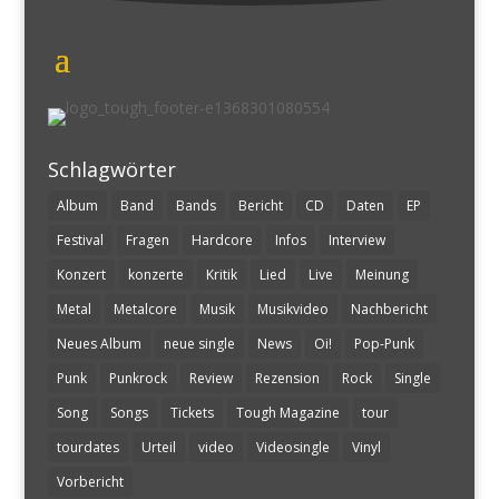
Schlagwörter
Album
Band
Bands
Bericht
CD
Daten
EP
Festival
Fragen
Hardcore
Infos
Interview
Konzert
konzerte
Kritik
Lied
Live
Meinung
Metal
Metalcore
Musik
Musikvideo
Nachbericht
Neues Album
neue single
News
Oi!
Pop-Punk
Punk
Punkrock
Review
Rezension
Rock
Single
Song
Songs
Tickets
Tough Magazine
tour
tourdates
Urteil
video
Videosingle
Vinyl
Vorbericht