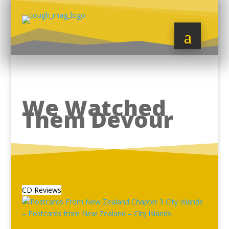
We Watched
Them Devour
CD Reviews