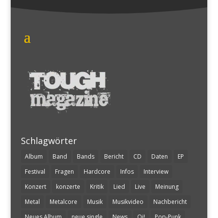
Schlagwörter
Album
Band
Bands
Bericht
CD
Daten
EP
Festival
Fragen
Hardcore
Infos
Interview
Konzert
konzerte
Kritik
Lied
Live
Meinung
Metal
Metalcore
Musik
Musikvideo
Nachbericht
Neues Album
neue single
News
Oi!
Pop-Punk