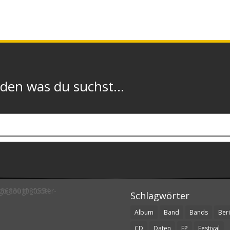
n was du suchst...
Schlagwörter
Album
Band
Bands
Beri
CD
Daten
EP
Festival