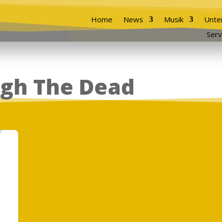
Home
News
Musik
Unte
Serv
ugh The Dead