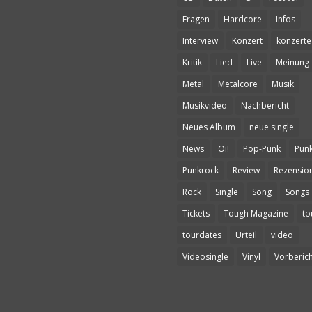
Fragen
Hardcore
Infos
Interview
Konzert
konzerte
Kritik
Lied
Live
Meinung
Metal
Metalcore
Musik
Musikvideo
Nachbericht
Neues Album
neue single
News
Oi!
Pop-Punk
Pun
Punkrock
Review
Rezensio
Rock
Single
Song
Songs
Tickets
Tough Magazine
to
tourdates
Urteil
video
Videosingle
Vinyl
Vorberich