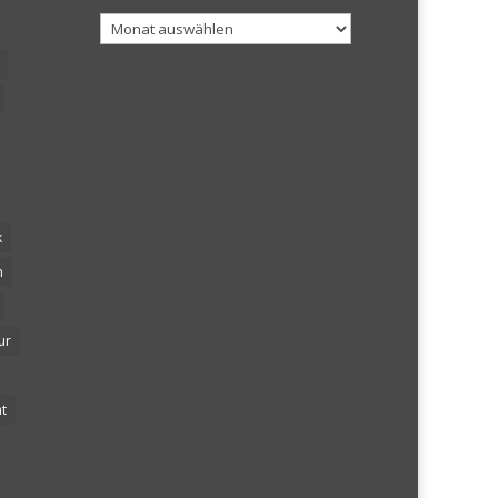
Archiv
k
n
ur
t