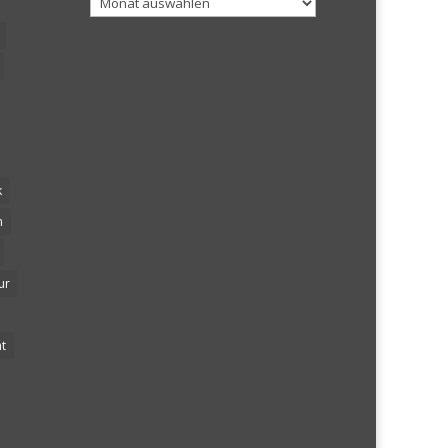
k
n
ur
t