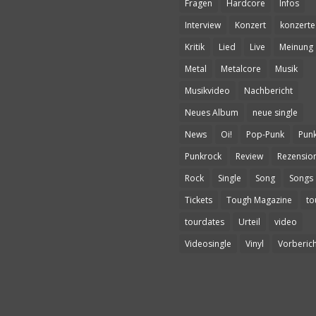
Fragen
Hardcore
Infos
Interview
Konzert
konzerte
Kritik
Lied
Live
Meinung
Metal
Metalcore
Musik
Musikvideo
Nachbericht
Neues Album
neue single
News
Oi!
Pop-Punk
Pun
Punkrock
Review
Rezensio
Rock
Single
Song
Songs
Tickets
Tough Magazine
to
tourdates
Urteil
video
Videosingle
Vinyl
Vorberich