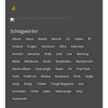
Schlagwörter
Album
Band
Bands
Bericht
CD
Daten
EP
Festival
Fragen
Hardcore
Infos
Interview
Konzert
konzerte
Kritik
Lied
Live
Meinung
Metal
Metalcore
Musik
Musikvideo
Nachbericht
Neues Album
neue single
News
Oi!
Pop-Punk
Punk
Punkrock
Review
Rezension
Rock
Single
Song
Songs
Tickets
Tough Magazine
tour
tourdates
Urteil
video
Videosingle
Vinyl
Vorbericht