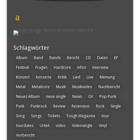
Schlagwörter
Album
Band
Bands
Bericht
CD
Daten
EP
Festival
Fragen
Hardcore
Infos
Interview
Konzert
konzerte
Kritik
Lied
Live
Meinung
Metal
Metalcore
Musik
Musikvideo
Nachbericht
Neues Album
neue single
News
Oi!
Pop-Punk
Punk
Punkrock
Review
Rezension
Rock
Single
Song
Songs
Tickets
Tough Magazine
tour
tourdates
Urteil
video
Videosingle
Vinyl
Vorbericht