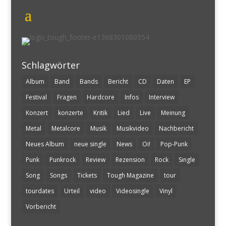
Schlagwörter
Album
Band
Bands
Bericht
CD
Daten
EP
Festival
Fragen
Hardcore
Infos
Interview
Konzert
konzerte
Kritik
Lied
Live
Meinung
Metal
Metalcore
Musik
Musikvideo
Nachbericht
Neues Album
neue single
News
Oi!
Pop-Punk
Punk
Punkrock
Review
Rezension
Rock
Single
Song
Songs
Tickets
Tough Magazine
tour
tourdates
Urteil
video
Videosingle
Vinyl
Vorbericht