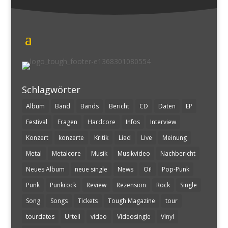
Schlagwörter
Album
Band
Bands
Bericht
CD
Daten
EP
Festival
Fragen
Hardcore
Infos
Interview
Konzert
konzerte
Kritik
Lied
Live
Meinung
Metal
Metalcore
Musik
Musikvideo
Nachbericht
Neues Album
neue single
News
Oi!
Pop-Punk
Punk
Punkrock
Review
Rezension
Rock
Single
Song
Songs
Tickets
Tough Magazine
tour
tourdates
Urteil
video
Videosingle
Vinyl