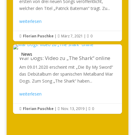
ersten von drei neuen Songs veröffentlicht,
welcher den Titel „Patrick Bateman“ trägt. Zu...
weiterlesen
Florian Puschke
|
März 7, 2021
|
0



News
War Dogs: Video zu „The Shark“ online
Am 09.01.2020 erscheint mit „Die By My Sword“
das Debütalbum der spanischen Metalband War
Dogs. Zum Song „The Shark“ haben...
weiterlesen
Florian Puschke
|
Nov. 13, 2019
|
0


