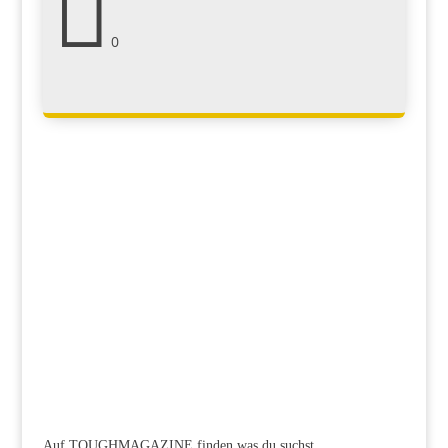

0
Auf TOUGHMAGAZINE finden was du suchst...