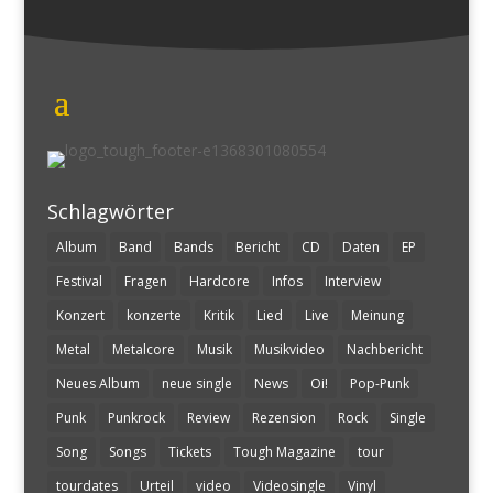
Schlagwörter
Album
Band
Bands
Bericht
CD
Daten
EP
Festival
Fragen
Hardcore
Infos
Interview
Konzert
konzerte
Kritik
Lied
Live
Meinung
Metal
Metalcore
Musik
Musikvideo
Nachbericht
Neues Album
neue single
News
Oi!
Pop-Punk
Punk
Punkrock
Review
Rezension
Rock
Single
Song
Songs
Tickets
Tough Magazine
tour
tourdates
Urteil
video
Videosingle
Vinyl