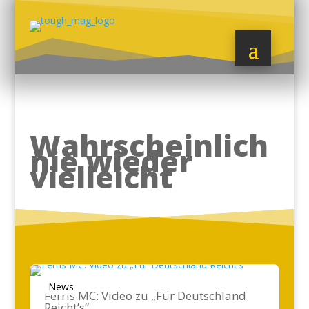
Wahrscheinlich
nie wieder
vielleicht
News
Ferris MC: Video zu „Für Deutschland
Reicht’s“