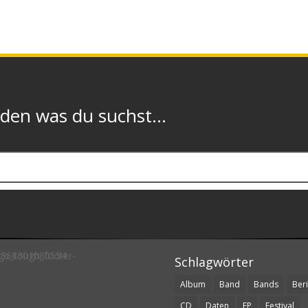
n was du suchst...
Schlagwörter
Album
Band
Bands
Beri
CD
Daten
EP
Festival