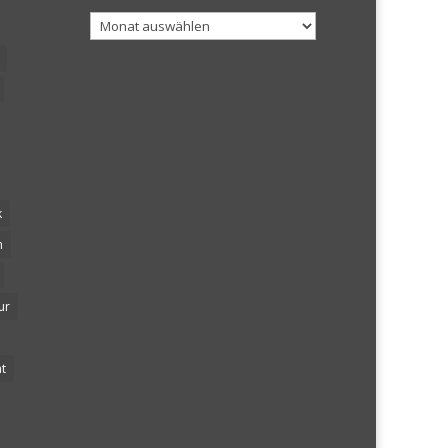
Archiv
k
n
ur
t