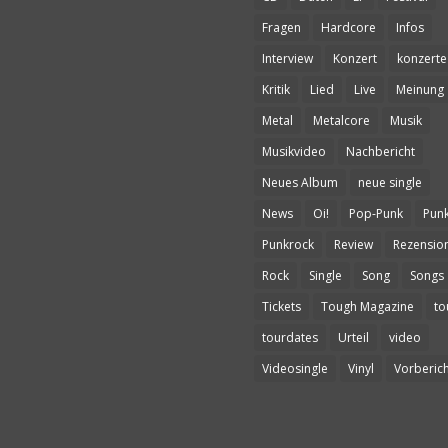
Fragen
Hardcore
Infos
Interview
Konzert
konzerte
Kritik
Lied
Live
Meinung
Metal
Metalcore
Musik
Musikvideo
Nachbericht
Neues Album
neue single
News
Oi!
Pop-Punk
Pun
Punkrock
Review
Rezensio
Rock
Single
Song
Songs
Tickets
Tough Magazine
to
tourdates
Urteil
video
Videosingle
Vinyl
Vorberich