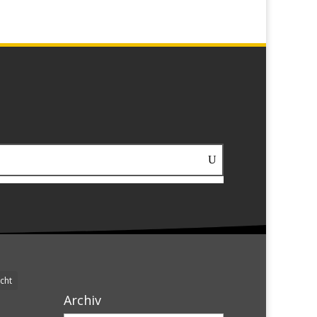
cht
Archiv