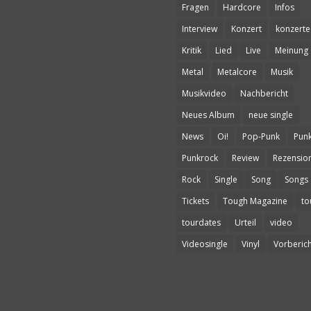
Fragen
Hardcore
Infos
Interview
Konzert
konzerte
Kritik
Lied
Live
Meinung
Metal
Metalcore
Musik
Musikvideo
Nachbericht
Neues Album
neue single
News
Oi!
Pop-Punk
Pun
Punkrock
Review
Rezensio
Rock
Single
Song
Songs
Tickets
Tough Magazine
to
tourdates
Urteil
video
Videosingle
Vinyl
Vorberich