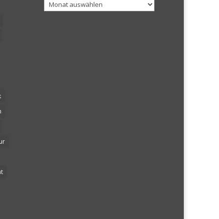
Archiv
k
n
ur
t