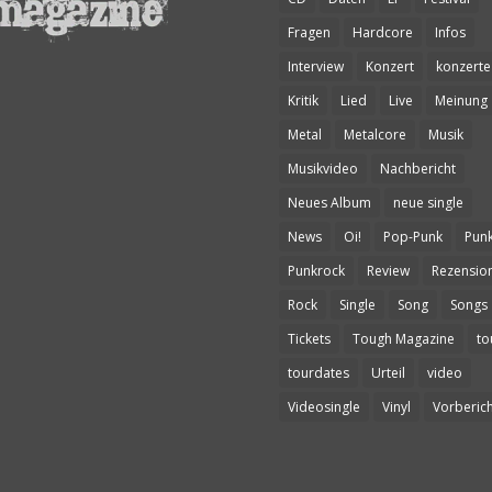
Fragen
Hardcore
Infos
Interview
Konzert
konzerte
Kritik
Lied
Live
Meinung
Metal
Metalcore
Musik
Musikvideo
Nachbericht
Neues Album
neue single
News
Oi!
Pop-Punk
Pun
Punkrock
Review
Rezensio
Rock
Single
Song
Songs
Tickets
Tough Magazine
to
tourdates
Urteil
video
Videosingle
Vinyl
Vorberich