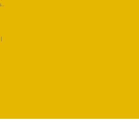
...
|