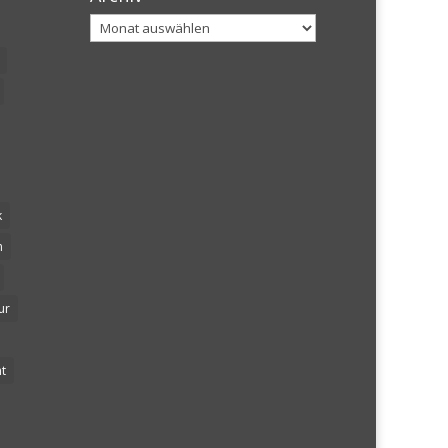
Archiv
k
n
ur
t