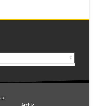
cht
Archiv