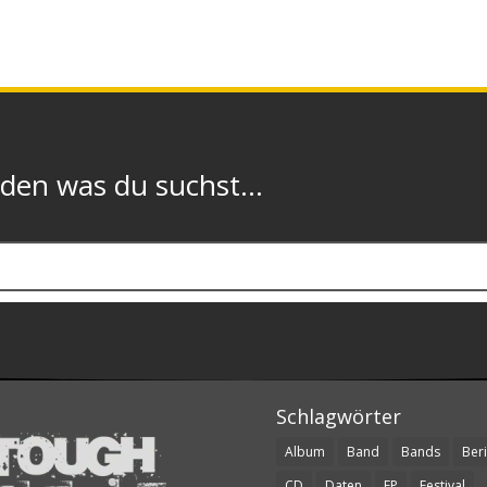
n was du suchst...
Schlagwörter
Album
Band
Bands
Beri
CD
Daten
EP
Festival