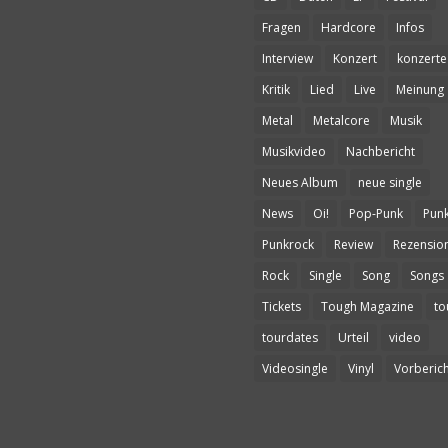
Fragen
Hardcore
Infos
Interview
Konzert
konzerte
Kritik
Lied
Live
Meinung
Metal
Metalcore
Musik
Musikvideo
Nachbericht
Neues Album
neue single
News
Oi!
Pop-Punk
Pun
Punkrock
Review
Rezensio
Rock
Single
Song
Songs
Tickets
Tough Magazine
to
tourdates
Urteil
video
Videosingle
Vinyl
Vorberich