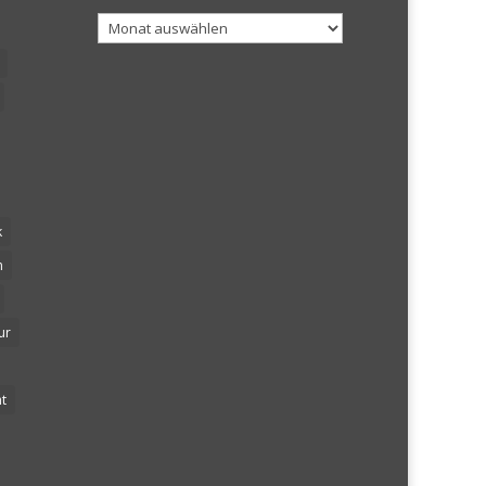
Archiv
k
n
ur
t