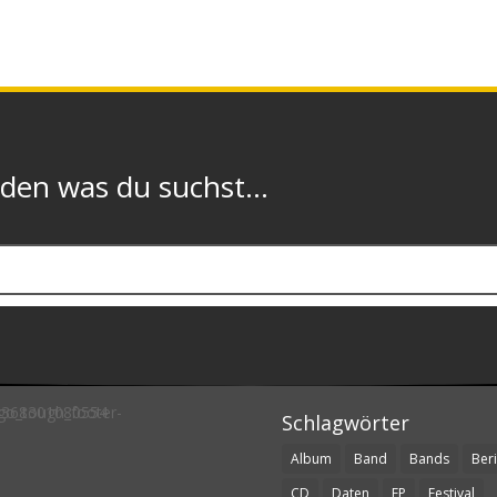
n was du suchst...
Schlagwörter
Album
Band
Bands
Beri
CD
Daten
EP
Festival