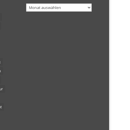
Archiv
k
n
ur
t