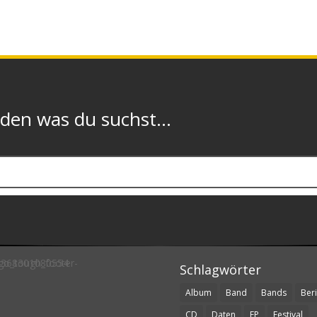
n was du suchst...
Schlagwörter
Album
Band
Bands
Beri
CD
Daten
EP
Festival