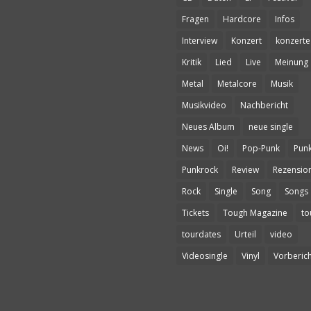
Fragen
Hardcore
Infos
Interview
Konzert
konzerte
Kritik
Lied
Live
Meinung
Metal
Metalcore
Musik
Musikvideo
Nachbericht
Neues Album
neue single
News
Oi!
Pop-Punk
Pun
Punkrock
Review
Rezensio
Rock
Single
Song
Songs
Tickets
Tough Magazine
to
tourdates
Urteil
video
Videosingle
Vinyl
Vorberich