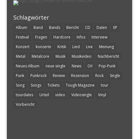
Schlagwörter
Album
Band
Bands
Bericht
CD
Daten
EP
Festival
Fragen
Hardcore
Infos
Interview
Konzert
konzerte
Kritik
Lied
Live
Meinung
Metal
Metalcore
Musik
Musikvideo
Nachbericht
Neues Album
neue single
News
Oi!
Pop-Punk
Punk
Punkrock
Review
Rezension
Rock
Single
Song
Songs
Tickets
Tough Magazine
tour
tourdates
Urteil
video
Videosingle
Vinyl
Vorbericht