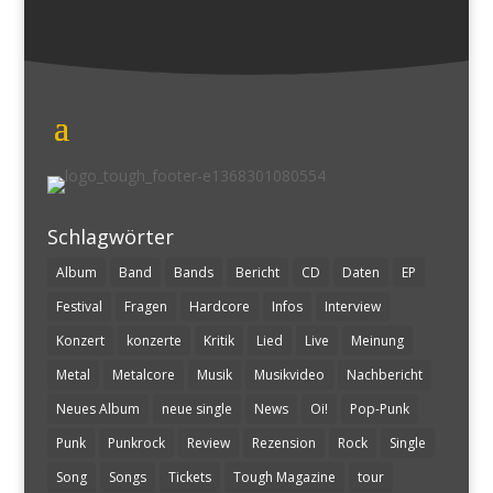
Schlagwörter
Album
Band
Bands
Bericht
CD
Daten
EP
Festival
Fragen
Hardcore
Infos
Interview
Konzert
konzerte
Kritik
Lied
Live
Meinung
Metal
Metalcore
Musik
Musikvideo
Nachbericht
Neues Album
neue single
News
Oi!
Pop-Punk
Punk
Punkrock
Review
Rezension
Rock
Single
Song
Songs
Tickets
Tough Magazine
tour