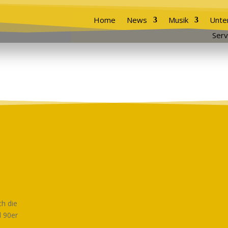
Home
News
Musik
Unte
Serv
h die
d 90er