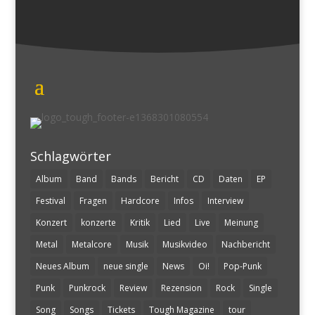
Schlagwörter
Album
Band
Bands
Bericht
CD
Daten
EP
Festival
Fragen
Hardcore
Infos
Interview
Konzert
konzerte
Kritik
Lied
Live
Meinung
Metal
Metalcore
Musik
Musikvideo
Nachbericht
Neues Album
neue single
News
Oi!
Pop-Punk
Punk
Punkrock
Review
Rezension
Rock
Single
Song
Songs
Tickets
Tough Magazine
tour