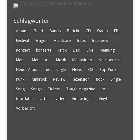
Schlagwörter
Album
Band
Bands
Bericht
CD
Daten
EP
Festival
Fragen
Hardcore
Infos
Interview
Konzert
konzerte
Kritik
Lied
Live
Meinung
Metal
Metalcore
Musik
Musikvideo
Nachbericht
Neues Album
neue single
News
Oi!
Pop-Punk
Punk
Punkrock
Review
Rezension
Rock
Single
Song
Songs
Tickets
Tough Magazine
tour
tourdates
Urteil
video
Videosingle
Vinyl
Vorbericht