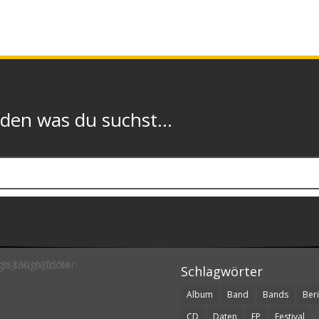
n was du suchst...
Schlagwörter
Album
Band
Bands
Beri
CD
Daten
EP
Festival