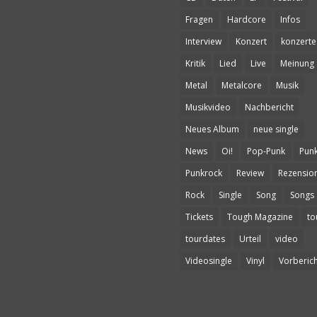
Fragen
Hardcore
Infos
Interview
Konzert
konzerte
Kritik
Lied
Live
Meinung
Metal
Metalcore
Musik
Musikvideo
Nachbericht
Neues Album
neue single
News
Oi!
Pop-Punk
Pun
Punkrock
Review
Rezensio
Rock
Single
Song
Songs
Tickets
Tough Magazine
to
tourdates
Urteil
video
Videosingle
Vinyl
Vorberich