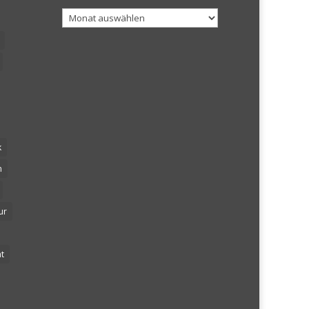
Archiv
k
n
ur
t