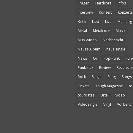
Fragen
Hardcore
Infos
Interview
Konzert
konzerte
Kritik
Lied
Live
Meinung
Metal
Metalcore
Musik
Musikvideo
Nachbericht
Neues Album
neue single
News
Oi!
Pop-Punk
Pun
Punkrock
Review
Rezensio
Rock
Single
Song
Songs
Tickets
Tough Magazine
to
tourdates
Urteil
video
Videosingle
Vinyl
Vorberich