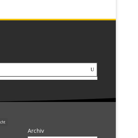
cht
Archiv