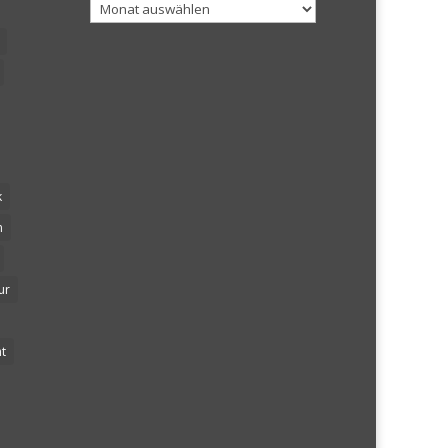
Archiv
k
n
ur
t