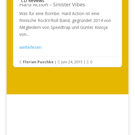
CD Reviews
Hard Action – Sinister Vibes
Was für eine Bombe. Hard Action ist eine
finnische Rock’n’Roll Band, gegründet 2014 von
Mitgliedern von Speedtrap und Günter Kivioja
von...
weiterlesen
Florian Puschke
|
Juni 24, 2015
|
0


