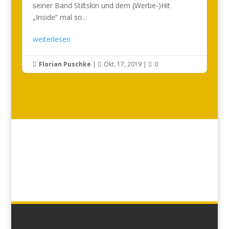
seiner Band Stiltskin und dem (Werbe-)Hit
„Inside“ mal so...
weiterlesen
Florian Puschke
|
Okt. 17, 2019
|
0


