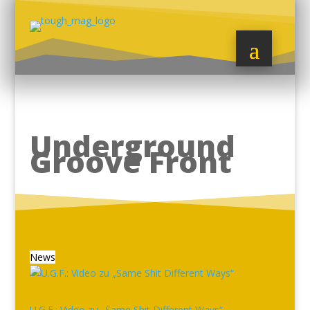
Underground
Groove Front
News
U.G.F.: Video zu „Same Shit Different Ways“