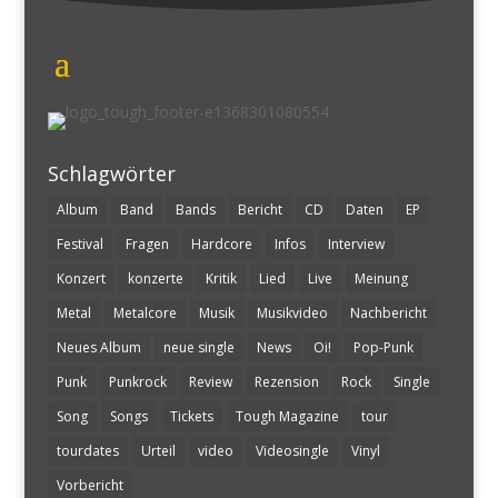
Schlagwörter
Album
Band
Bands
Bericht
CD
Daten
EP
Festival
Fragen
Hardcore
Infos
Interview
Konzert
konzerte
Kritik
Lied
Live
Meinung
Metal
Metalcore
Musik
Musikvideo
Nachbericht
Neues Album
neue single
News
Oi!
Pop-Punk
Punk
Punkrock
Review
Rezension
Rock
Single
Song
Songs
Tickets
Tough Magazine
tour
tourdates
Urteil
video
Videosingle
Vinyl
Vorbericht