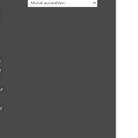
Archiv
k
n
ur
t