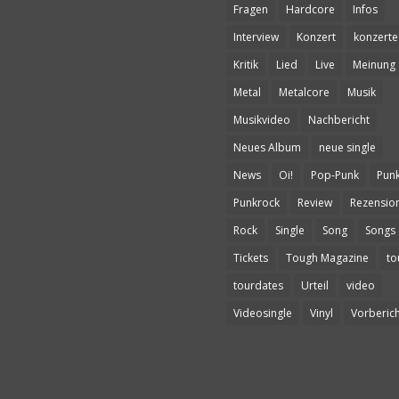
Fragen
Hardcore
Infos
Interview
Konzert
konzerte
Kritik
Lied
Live
Meinung
Metal
Metalcore
Musik
Musikvideo
Nachbericht
Neues Album
neue single
News
Oi!
Pop-Punk
Pun
Punkrock
Review
Rezensio
Rock
Single
Song
Songs
Tickets
Tough Magazine
to
tourdates
Urteil
video
Videosingle
Vinyl
Vorberich