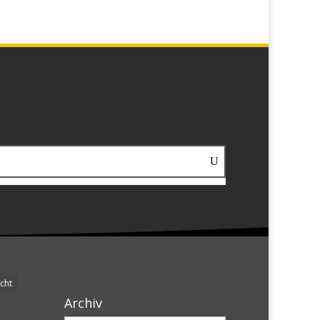
cht
Archiv