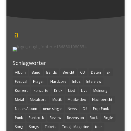
Schlagwörter
Album
Band
Bands
Bericht
CD
Daten
EP
Festival
Fragen
Hardcore
Infos
Interview
Konzert
konzerte
Kritik
Lied
Live
Meinung
Metal
Metalcore
Musik
Musikvideo
Nachbericht
Neues Album
neue single
News
Oi!
Pop-Punk
Punk
Punkrock
Review
Rezension
Rock
Single
Song
Songs
Tickets
Tough Magazine
tour