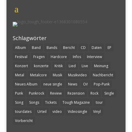
Schlagwörter
Album
Band
Bands
Bericht
CD
Daten
EP
Festival
Fragen
Hardcore
Infos
Interview
Konzert
konzerte
Kritik
Lied
Live
Meinung
Metal
Metalcore
Musik
Musikvideo
Nachbericht
Neues Album
neue single
News
Oi!
Pop-Punk
Punk
Punkrock
Review
Rezension
Rock
Single
Song
Songs
Tickets
Tough Magazine
tour
tourdates
Urteil
video
Videosingle
Vinyl
Vorbericht