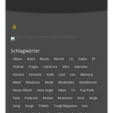
Schlagwörter
Album
Band
Bands
Bericht
CD
Daten
EP
Festival
Fragen
Hardcore
Infos
Interview
Konzert
konzerte
Kritik
Lied
Live
Meinung
Metal
Metalcore
Musik
Musikvideo
Nachbericht
Neues Album
neue single
News
Oi!
Pop-Punk
Punk
Punkrock
Review
Rezension
Rock
Single
Song
Songs
Tickets
Tough Magazine
tour