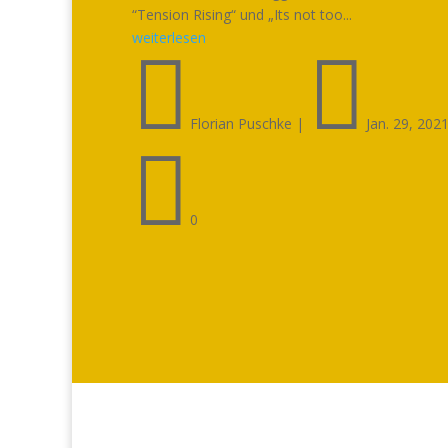
“Tension Rising“ und „Its not too...
weiterlesen


Florian Puschke
|
Jan. 29, 202

0