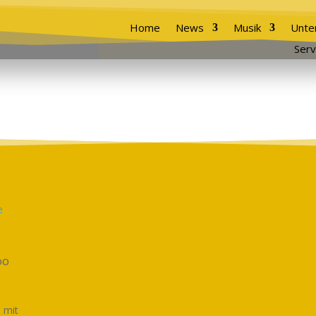
Home
News
Musik
Unte
Serv
oo
 mit