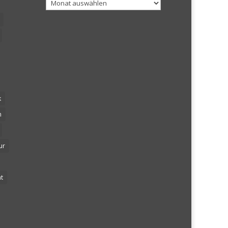
Archiv
k
n
ur
t