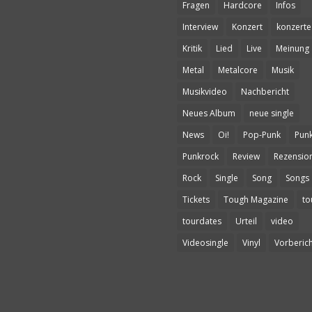
Fragen
Hardcore
Infos
Interview
Konzert
konzerte
Kritik
Lied
Live
Meinung
Metal
Metalcore
Musik
Musikvideo
Nachbericht
Neues Album
neue single
News
Oi!
Pop-Punk
Pun
Punkrock
Review
Rezensio
Rock
Single
Song
Songs
Tickets
Tough Magazine
to
tourdates
Urteil
video
Videosingle
Vinyl
Vorberich